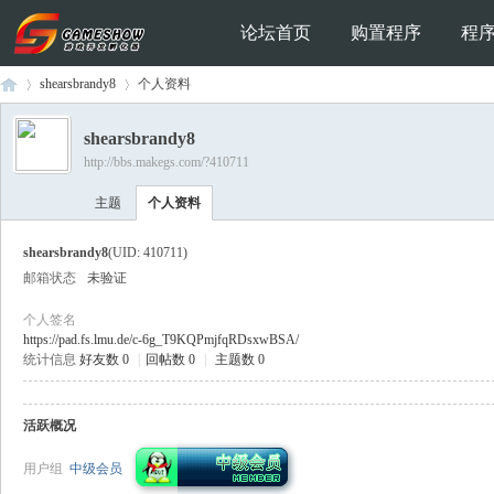
论坛首页
购置程序
程
shearsbrandy8
个人资料
shearsbrandy8
http://bbs.makegs.com/?410711
Ga
›
›
主题
个人资料
shearsbrandy8
(UID: 410711)
邮箱状态
未验证
个人签名
https://pad.fs.lmu.de/c-6g_T9KQPmjfqRDsxwBSA/
统计信息
好友数 0
|
回帖数 0
|
主题数 0
me
活跃概况
用户组
中级会员