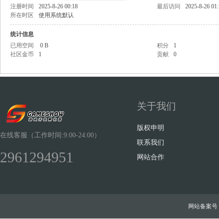
注册时间
2025-8-26 00:18
最后访问
2025-8-26 01
所在时区
使用系统默认
统计信息
已用空间
0 B
积分
1
社区金币
1
贡献
0
Sh
关于我们
版权申明
在线客服（工作时间:9:00-24:00）
联系我们
2961294951
ow
网站合作
网站备案号