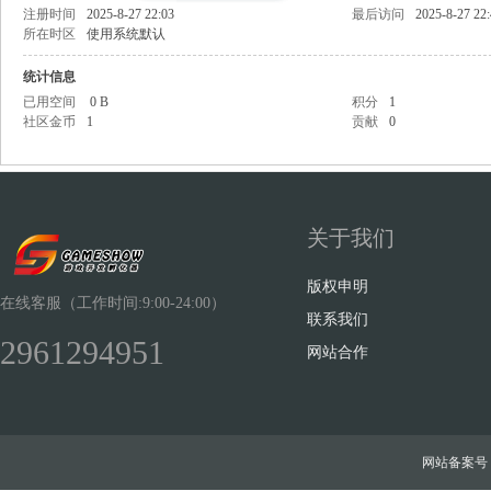
注册时间
2025-8-27 22:03
最后访问
2025-8-27 22
所在时区
使用系统默认
统计信息
已用空间
0 B
积分
1
社区金币
1
贡献
0
Sh
关于我们
版权申明
在线客服（工作时间:9:00-24:00）
联系我们
2961294951
ow
网站合作
网站备案号