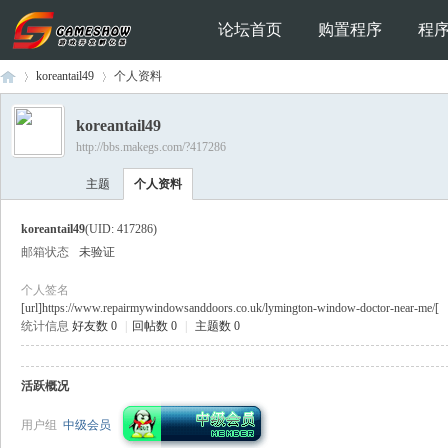
论坛首页
购置程序
程
koreantail49
个人资料
koreantail49
http://bbs.makegs.com/?417286
Ga
›
›
主题
个人资料
koreantail49
(UID: 417286)
邮箱状态
未验证
个人签名
[url]https://www.repairmywindowsanddoors.co.uk/lymington-window-doctor-near-me/[
统计信息
好友数 0
|
回帖数 0
|
主题数 0
me
活跃概况
用户组
中级会员