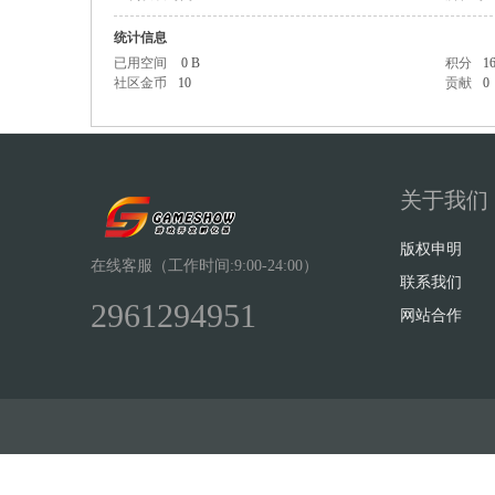
统计信息
已用空间
0 B
积分
1
社区金币
10
贡献
0
Sh
关于我们
版权申明
在线客服（工作时间:9:00-24:00）
联系我们
2961294951
网站合作
ow