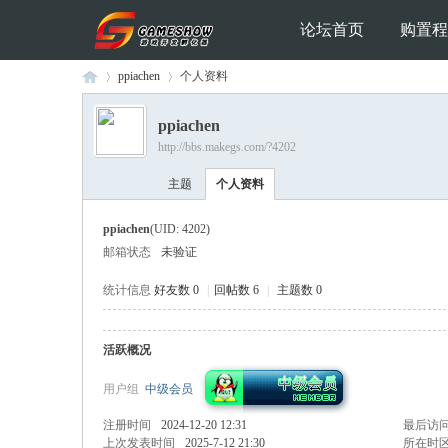
论坛首页
购置程
ppiachen
个人资料
ppiachen
http://bbs.makegs.com/?4202
Ga
›
›
主题
个人资料
ppiachen
(UID: 4202)
邮箱状态
未验证
统计信息
好友数 0
|
回帖数 6
|
主题数 0
活跃概况
me
用户组
中级会员
注册时间
2024-12-20 12:31
最后访
上次发表时间
2025-7-12 21:30
所在时