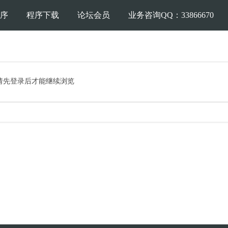
序
程序下载
论坛会员
业务咨询QQ：33866670
请先登录后才能继续浏览