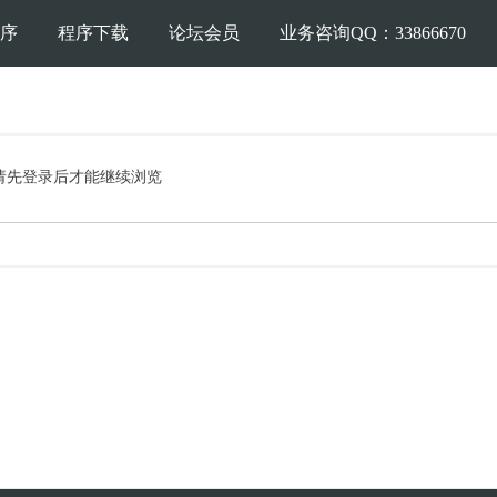
序
程序下载
论坛会员
业务咨询QQ：33866670
请先登录后才能继续浏览