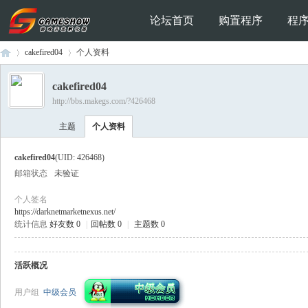
论坛首页
购置程序
程
cakefired04
个人资料
cakefired04
http://bbs.makegs.com/?426468
Ga
›
›
主题
个人资料
cakefired04
(UID: 426468)
邮箱状态
未验证
个人签名
https://darknetmarketnexus.net/
统计信息
好友数 0
|
回帖数 0
|
主题数 0
me
活跃概况
用户组
中级会员