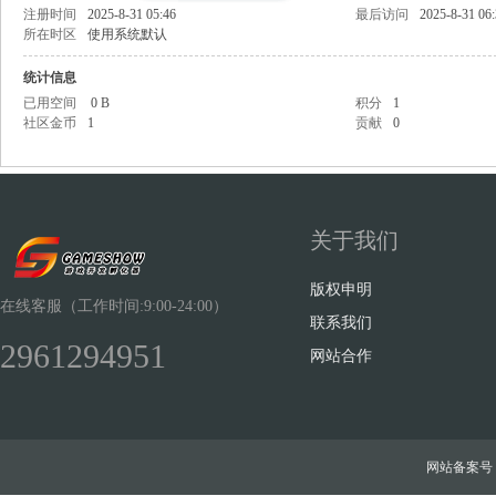
注册时间
2025-8-31 05:46
最后访问
2025-8-31 06
所在时区
使用系统默认
统计信息
已用空间
0 B
积分
1
社区金币
1
贡献
0
Sh
关于我们
版权申明
在线客服（工作时间:9:00-24:00）
联系我们
2961294951
ow
网站合作
网站备案号