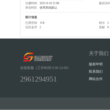
注册时间
2025-9-10 21:08
最后访
所在时区
使用系统默认
统计信息
已用空间
0 B
积分
2
社区金币
2
贡献
0
Sh
关于我们
版权申明
在线客服（工作时间:9:00-24:00）
联系我们
2961294951
ow
网站合作