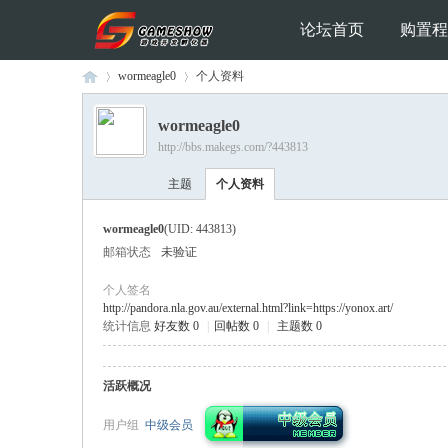
论坛首页
购置程
wormeagle0
个人资料
wormeagle0
http://bbs.makegs.com/?443813
Ga
›
›
主题
个人资料
wormeagle0
(UID: 443813)
邮箱状态
未验证
个人签名
http://pandora.nla.gov.au/external.html?link=https://yonox.art/
统计信息
好友数 0
|
回帖数 0
|
主题数 0
me
活跃概况
用户组
中级会员