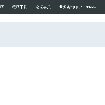
序
程序下载
论坛会员
业务咨询QQ：33866670