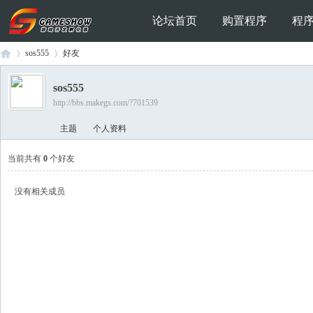
论坛首页
购置程序
程
sos555
好友
sos555
http://bbs.makegs.com/?701539
Ga
›
›
主题
个人资料
当前共有
0
个好友
没有相关成员
me