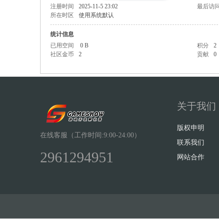
注册时间
2025-11-5 23:02
最后访
所在时区
使用系统默认
统计信息
已用空间
0 B
积分
2
社区金币
2
贡献
0
Sh
关于我们
版权申明
在线客服（工作时间:9:00-24:00）
联系我们
2961294951
ow
网站合作