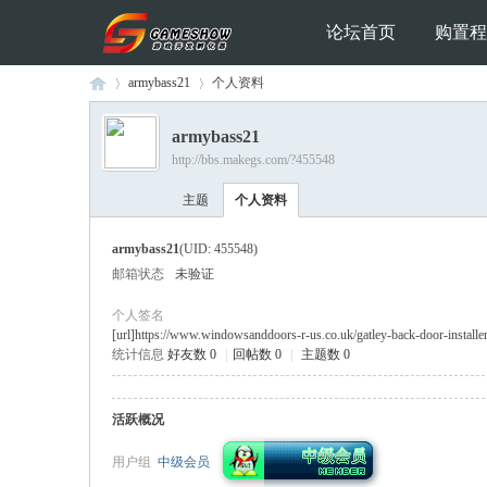
论坛首页
购置程
armybass21
个人资料
armybass21
http://bbs.makegs.com/?455548
Ga
›
›
主题
个人资料
armybass21
(UID: 455548)
邮箱状态
未验证
个人签名
[url]https://www.windowsanddoors-r-us.co.uk/gatley-back-door-installe
统计信息
好友数 0
|
回帖数 0
|
主题数 0
me
活跃概况
用户组
中级会员