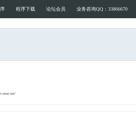
序
程序下载
论坛会员
业务咨询QQ：33866670
rs-near-me/