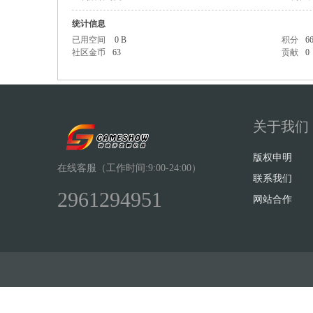
统计信息
已用空间
0 B
积分
6
社区金币
63
贡献
0
Sh
关于我们
版权申明
在线客服（工作时间:9:00-24:00）
联系我们
2961294951
网站合作
ow