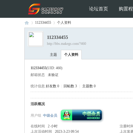
论坛首页
购置程
112334455
个人资料
112334455
http://bbs.makegs.com/?460
Ga
›
›
主题
个人资料
112334455
(UID: 460)
邮箱状态
未验证
统计信息
好友数 0
|
回帖数 3
|
主题数 0
活跃概况
me
用户组
中级会员
在线时间
2 小时
注册时
上次活动时间
2023-3-23 09:54
上次发