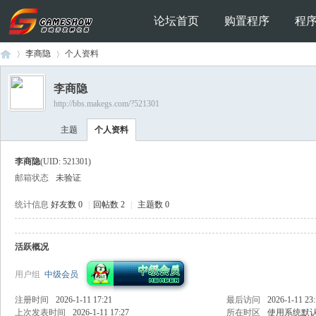
论坛首页
购置程序
程
李商隐
个人资料
李商隐
http://bbs.makegs.com/?521301
Ga
›
›
主题
个人资料
李商隐
(UID: 521301)
邮箱状态
未验证
统计信息
好友数 0
|
回帖数 2
|
主题数 0
活跃概况
me
用户组
中级会员
注册时间
2026-1-11 17:21
最后访问
2026-1-11 23
上次发表时间
2026-1-11 17:27
所在时区
使用系统默