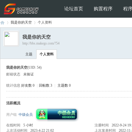
论坛首页
购置程序
程
我是你的天空
个人资料
我是你的天空
http://bbs.makegs.com/?54
Ga
›
›
主题
个人资料
我是你的天空
(UID: 54)
邮箱状态
未验证
统计信息
好友数 0
|
回帖数 3
|
主题数 0
活跃概况
me
用户组
中级会员
在线时间
5 小时
注册时间
2022-9-24 19
上次活动时间
2023-4-22 21:02
上次发表时间
2022-11-