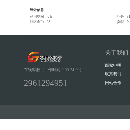
统计信息
已用空间
0 B
积分
3
社区金币
28
贡献
0
Sh
关于我们
版权申明
在线客服（工作时间:9:00-24:00）
联系我们
2961294951
网站合作
ow