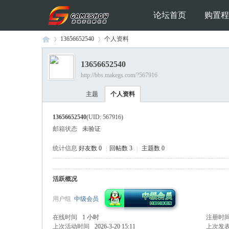
论坛首页
购置程
13656652540
个人资料
13656652540
http://bbs.makegs.com/?567916
Ga
›
›
主题
个人资料
13656652540
(UID: 567916)
邮箱状态
未验证
统计信息
好友数 0
|
回帖数 3
|
主题数 0
活跃概况
me
用户组
中级会员
在线时间
1 小时
注册时
上次活动时间
2026-3-20 15:11
上次发