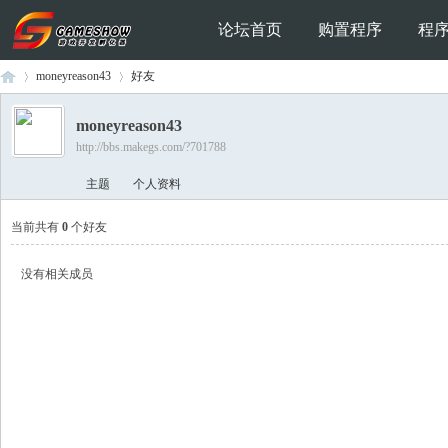
论坛首页
购置程序
程
moneyreason43
好友
moneyreason43
http://bbs.makegs.com/?701788
Ga
›
›
主题
个人资料
当前共有
0
个好友
没有相关成员
me