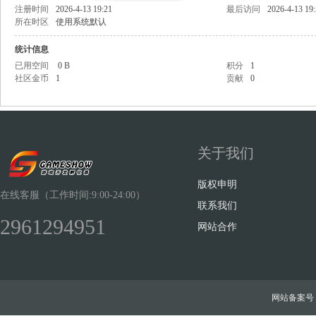
注册时间
2026-4-13 19:21
最后访问
2026-4-13 19
所在时区
使用系统默认
统计信息
已用空间
0 B
积分
1
社区金币
1
贡献
0
Sh
关于我们
版权申明
在线客服（工作时间:9:00-24:00）
联系我们
2961294951
ow
网站合作
网站备案号