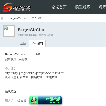
论坛首页
购置程序
程
BurgessMcClan
个人资料
BurgessMcClan
http://bbs.makegs.com/?610618
Ga
›
›
主题
个人资料
BurgessMcClan
(UID: 610618)
邮箱状态
未验证
个人签名
https://maps.google.cat/url?q=https://www.oke88.cc/
统计信息
好友数 0
|
回帖数 0
|
主题数 0
me
活跃概况
用户组
中级会员