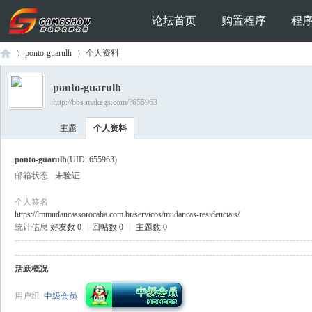
论坛首页
购置程序
程
ponto-guarulh
个人资料
ponto-guarulh
http://bbs.makegs.com/?655963
Ga
›
›
主题
个人资料
ponto-guarulh
(UID: 655963)
邮箱状态
未验证
个人签名
https://lmmudancassorocaba.com.br/servicos/mudancas-residenciais/
统计信息
好友数 0
|
回帖数 0
|
主题数 0
me
活跃概况
用户组
中级会员