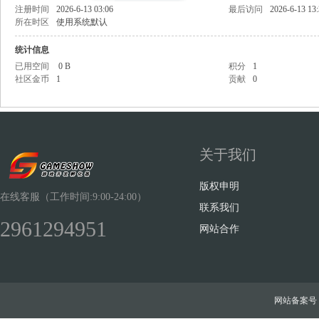
注册时间
2026-6-13 03:06
最后访问
2026-6-13 13
所在时区
使用系统默认
统计信息
已用空间
0 B
积分
1
社区金币
1
贡献
0
Sh
关于我们
版权申明
在线客服（工作时间:9:00-24:00）
联系我们
2961294951
ow
网站合作
网站备案号