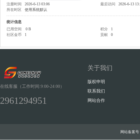
注册时间
2026-6-13 03:06
最后访问
2026-6-13 13
所在时区
使用系统默认
统计信息
已用空间
0 B
积分
1
社区金币
1
贡献
0
Sh
关于我们
版权申明
在线客服（工作时间:9:00-24:00）
联系我们
2961294951
ow
网站合作
网站备案号