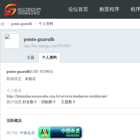
论坛首页
购置程序
程
ponto-guarulh
个人资料
ponto-guarulh
http://bbs.makegs.com/?655963
Ga
›
›
主题
个人资料
ponto-guarulh
(UID: 655963)
邮箱状态
未验证
个人签名
https://lmmudancassorocaba.com.br/servicos/mudancas-residenciais/
统计信息
好友数 0
|
回帖数 0
|
主题数 0
me
活跃概况
用户组
中级会员