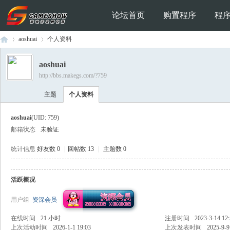
论坛首页
购置程序
程
aoshuai
个人资料
aoshuai
http://bbs.makegs.com/?759
Ga
›
›
主题
个人资料
aoshuai
(UID: 759)
邮箱状态
未验证
统计信息
好友数 0
|
回帖数 13
|
主题数 0
活跃概况
me
用户组
资深会员
在线时间
21 小时
注册时间
2023-3-14 12
上次活动时间
2026-1-1 19:03
上次发表时间
2025-9-9