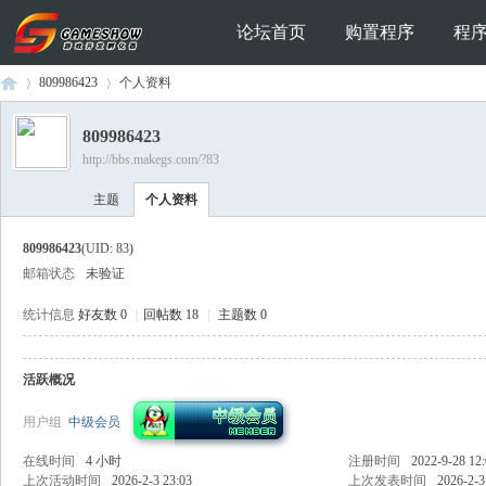
论坛首页
购置程序
程
809986423
个人资料
809986423
http://bbs.makegs.com/?83
Ga
›
›
主题
个人资料
809986423
(UID: 83)
邮箱状态
未验证
统计信息
好友数 0
|
回帖数 18
|
主题数 0
活跃概况
me
用户组
中级会员
在线时间
4 小时
注册时间
2022-9-28 12
上次活动时间
2026-2-3 23:03
上次发表时间
2026-2-3