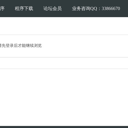
序
程序下载
论坛会员
业务咨询QQ：33866670
请先登录后才能继续浏览