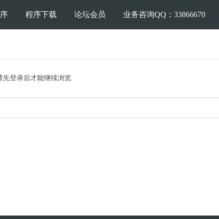
序
程序下载
论坛会员
业务咨询QQ：33866670
请先登录后才能继续浏览