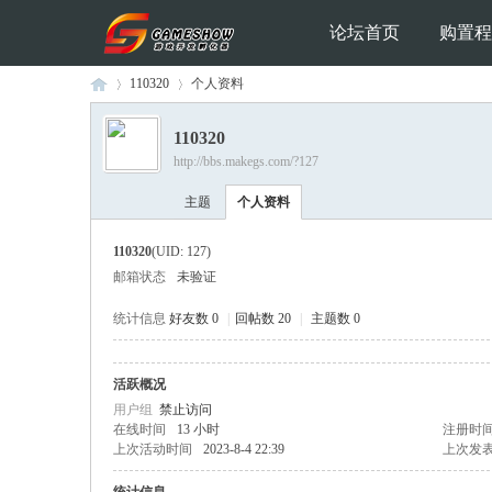
论坛首页
购置程
110320
个人资料
110320
http://bbs.makegs.com/?127
Ga
›
›
主题
个人资料
110320
(UID: 127)
邮箱状态
未验证
统计信息
好友数 0
|
回帖数 20
|
主题数 0
活跃概况
me
用户组
禁止访问
在线时间
13 小时
注册时
上次活动时间
2023-8-4 22:39
上次发