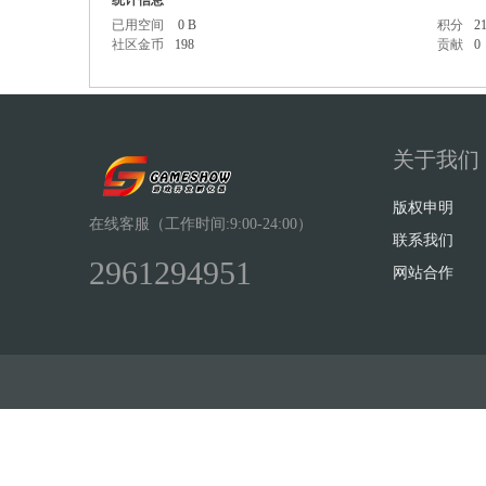
统计信息
已用空间
0 B
积分
2
社区金币
198
贡献
0
Sh
关于我们
版权申明
在线客服（工作时间:9:00-24:00）
联系我们
2961294951
网站合作
ow