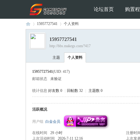
论坛首页
购置程
15957727541
个人资料
15957727541
http://bbs.makegs.com/?417
Ga
›
›
主题
个人资料
15957727541
(UID: 417)
邮箱状态
未验证
统计信息
好友数 0
|
回帖数 32
|
主题数 0
活跃概况
me
用户组
白金会员
在线时间
29 小时
注册时
上次活动时间
2026-7-11 12:16
上次发