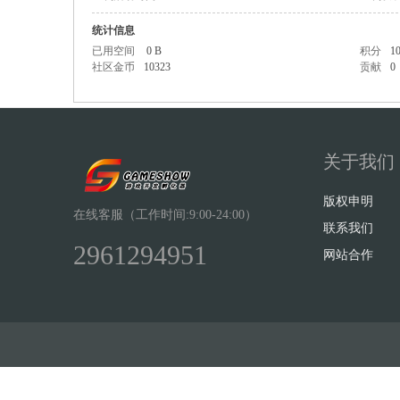
统计信息
已用空间
0 B
积分
1
社区金币
10323
贡献
0
Sh
关于我们
版权申明
在线客服（工作时间:9:00-24:00）
联系我们
2961294951
网站合作
ow