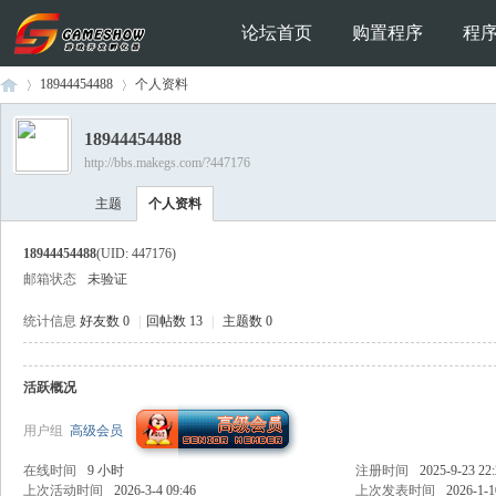
论坛首页
购置程序
程
18944454488
个人资料
18944454488
http://bbs.makegs.com/?447176
Ga
›
›
主题
个人资料
18944454488
(UID: 447176)
邮箱状态
未验证
统计信息
好友数 0
|
回帖数 13
|
主题数 0
活跃概况
me
用户组
高级会员
在线时间
9 小时
注册时间
2025-9-23 22
上次活动时间
2026-3-4 09:46
上次发表时间
2026-1-1