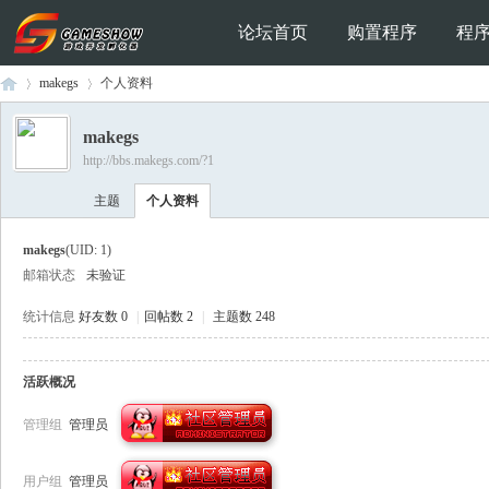
论坛首页
购置程序
程
makegs
个人资料
makegs
http://bbs.makegs.com/?1
Ga
›
›
主题
个人资料
makegs
(UID: 1)
邮箱状态
未验证
统计信息
好友数 0
|
回帖数 2
|
主题数 248
活跃概况
me
管理组
管理员
用户组
管理员